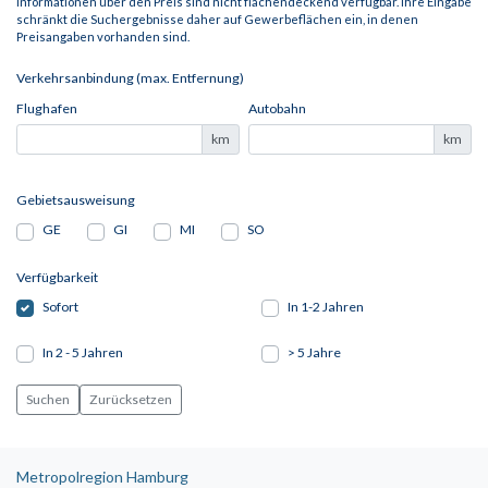
Informationen über den Preis sind nicht flächendeckend verfügbar. Ihre Eingabe
schränkt die Suchergebnisse daher auf Gewerbeflächen ein, in denen
Preisangaben vorhanden sind.
Verkehrsanbindung (max. Entfernung)
Flughafen
Autobahn
km
km
Gebietsausweisung
GE
GI
MI
SO
Verfügbarkeit
Sofort
In 1-2 Jahren
In 2 - 5 Jahren
> 5 Jahre
Metropolregion Hamburg